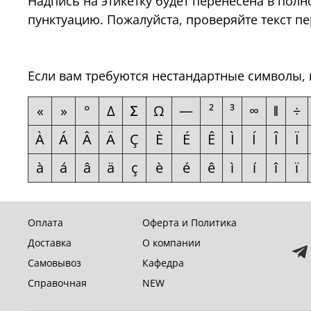
Надпись на этикетку будет перенесена в полн
пунктуацию. Пожалуйста, проверяйте текст п
Если вам требуются нестандартные символы, 
«
»
°
Δ
Ʃ
Ω
—
²
³
∞
ǁ
÷
À
Á
Â
Ä
Ç
È
É
Ê
Ì
Í
Î
Ï
à
á
â
ä
ç
è
é
ê
ì
í
î
ï
Оплата
Оферта и Политика
Доставка
О компании
Самовывоз
Кафедра
Справочная
NEW