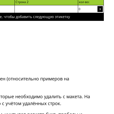
Строка 2
кол-во:
х
е, чтобы добавить следующую этикетку
ен (относительно примеров на
которые необходимо удалить с макета. На
 с учётом удалённых строк.