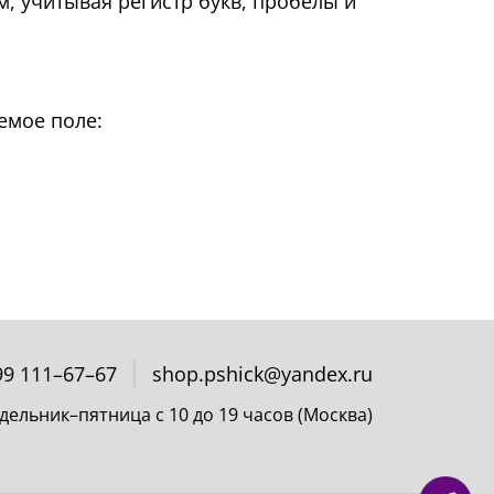
м, учитывая регистр букв, пробелы и
емое поле:
99 111–67–67
shop.pshick@yandex.ru
дельник–пятница с 10 до 19 часов (Москва)