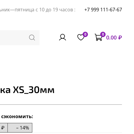
ник—пятница с 10 до 19 часов :
+7 999 111-67-67
0
0
0.00 ₽
тка XS_30мм
 сэкономить:
 ₽
– 14%