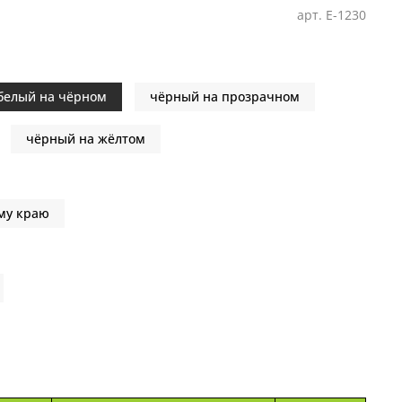
арт.
E-1230
белый на чёрном
чёрный на прозрачном
чёрный на жёлтом
му краю