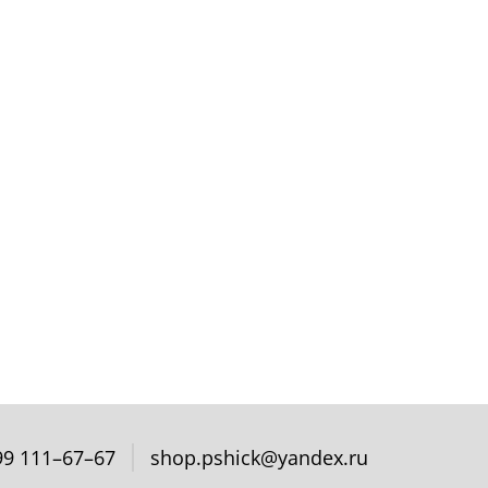
99 111–67–67
shop.pshick@yandex.ru