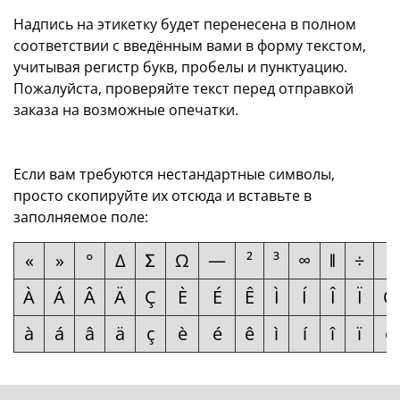
Надпись на этикетку будет перенесена в полном
соответствии с введённым вами в форму текстом,
учитывая регистр букв, пробелы и пунктуацию.
Пожалуйста, проверяйте текст перед отправкой
заказа на возможные опечатки.
Если вам требуются нестандартные символы,
просто скопируйте их отсюда и вставьте в
заполняемое поле:
«
»
°
Δ
Ʃ
Ω
—
²
³
∞
ǁ
÷
×
À
Á
Â
Ä
Ç
È
É
Ê
Ì
Í
Î
Ï
Ò
à
á
â
ä
ç
è
é
ê
ì
í
î
ï
ò